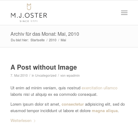
Archiv für das Monat: Mai, 2010
Du bist hier:
Startseite
/
2010
/
Mai
A Post without Image
/
/
7. Mai 2010
in
Uncategorized
von
wpadmin
Ut enim ad minim veniam, quis nostrud
exercitation ullamco
laboris nisi ut aliquip ex ea commodo consequat.
Lorem ipsum dolor sit amet,
consectetur
adipisicing elit, sed do
eiusmod tempor incididunt ut labore et dolore
magna aliqua
.
Weiterlesen