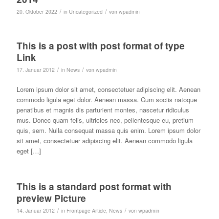
/
/
20. Oktober 2022
in
Uncategorized
von
wpadmin
This is a post with post format of type
Link
/
/
17. Januar 2012
in
News
von
wpadmin
Lorem ipsum dolor sit amet, consectetuer adipiscing elit. Aenean
commodo ligula eget dolor. Aenean massa. Cum sociis natoque
penatibus et magnis dis parturient montes, nascetur ridiculus
mus. Donec quam felis, ultricies nec, pellentesque eu, pretium
quis, sem. Nulla consequat massa quis enim. Lorem ipsum dolor
sit amet, consectetuer adipiscing elit. Aenean commodo ligula
eget […]
This is a standard post format with
preview Picture
/
/
14. Januar 2012
in
Frontpage Article
,
News
von
wpadmin