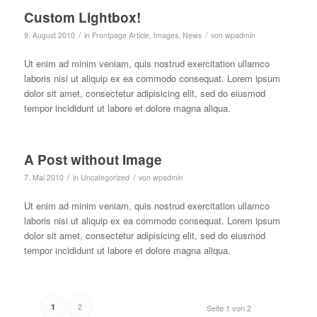
Custom Lightbox!
/
/
9. August 2010
in
Frontpage Article
,
Images
,
News
von
wpadmin
Ut enim ad minim veniam, quis nostrud exercitation ullamco
laboris nisi ut aliquip ex ea commodo consequat. Lorem ipsum
dolor sit amet, consectetur adipisicing elit, sed do eiusmod
tempor incididunt ut labore et dolore magna aliqua.
A Post without Image
/
/
7. Mai 2010
in
Uncategorized
von
wpadmin
Ut enim ad minim veniam, quis nostrud exercitation ullamco
laboris nisi ut aliquip ex ea commodo consequat. Lorem ipsum
dolor sit amet, consectetur adipisicing elit, sed do eiusmod
tempor incididunt ut labore et dolore magna aliqua.
2
1
Seite 1 von 2