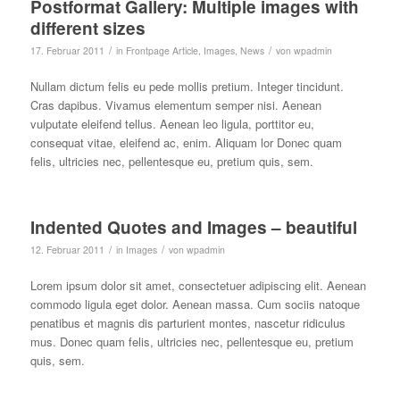
Postformat Gallery: Multiple images with
different sizes
/
/
17. Februar 2011
in
Frontpage Article
,
Images
,
News
von
wpadmin
Nullam dictum felis eu pede mollis pretium. Integer tincidunt.
Cras dapibus. Vivamus elementum semper nisi. Aenean
vulputate eleifend tellus. Aenean leo ligula, porttitor eu,
consequat vitae, eleifend ac, enim. Aliquam lor Donec quam
felis, ultricies nec, pellentesque eu, pretium quis, sem.
Indented Quotes and Images – beautiful
/
/
12. Februar 2011
in
Images
von
wpadmin
Lorem ipsum dolor sit amet, consectetuer adipiscing elit. Aenean
commodo ligula eget dolor. Aenean massa. Cum sociis natoque
penatibus et magnis dis parturient montes, nascetur ridiculus
mus. Donec quam felis, ultricies nec, pellentesque eu, pretium
quis, sem.