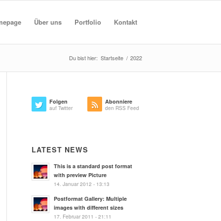
mepage
Über uns
Portfolio
Kontakt
Du bist hier:
Startseite
/
2022
Folgen
Abonniere
auf Twitter
den RSS Feed
LATEST NEWS
This is a standard post format
with preview Picture
14. Januar 2012 - 13:13
Postformat Gallery: Multiple
images with different sizes
17. Februar 2011 - 21:11